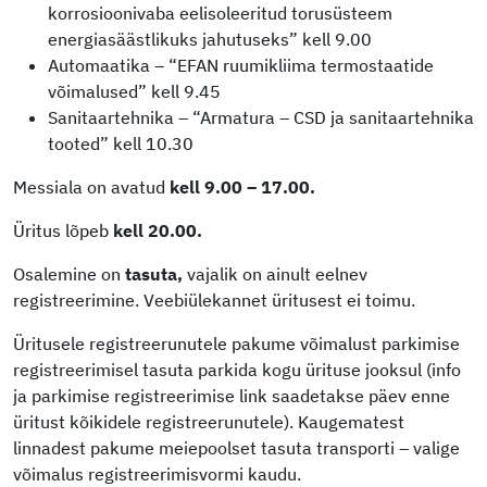
korrosioonivaba eelisoleeritud torusüsteem
energiasäästlikuks jahutuseks” kell 9.00
Automaatika – “EFAN ruumikliima termostaatide
võimalused” kell 9.45
Sanitaartehnika – “Armatura – CSD ja sanitaartehnika
tooted” kell 10.30
Messiala on avatud
kell 9.00 – 17.00.
Üritus lõpeb
kell 20.00.
Osalemine on
tasuta,
vajalik on ainult eelnev
registreerimine. Veebiülekannet üritusest ei toimu.
Üritusele registreerunutele pakume võimalust parkimise
registreerimisel tasuta parkida kogu ürituse jooksul (info
ja parkimise registreerimise link saadetakse päev enne
üritust kõikidele registreerunutele). Kaugematest
linnadest pakume meiepoolset tasuta transporti – valige
võimalus registreerimisvormi kaudu.