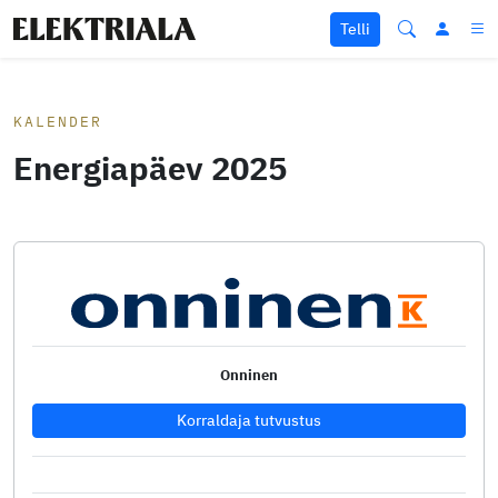
Liigu sisu juurde
Telli
KALENDER
Energiapäev 2025
Onninen
Korraldaja tutvustus