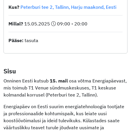
Kus?
Peterburi tee
2
,
Tallinn
,
Harju maakond
,
Eesti
Millal?
15.05.2025
09:00 - 20:00
Pääse:
tasuta
Sisu
Onninen Eesti kutsub
15. mail
osa võtma Energiapäevast,
mis toimub T1 Venue sündmuskeskuses, T1 keskuse
kolmandal korrusel (Peterburi tee 2, Tallinn).
Energiapäev on Eesti suurim energiatehnoloogia tootjate
ja professionaalide kohtumispaik, kus leiate uusi
koostöövõimalusi ja ideid tulevikuks. Külastades saate
väärtuslikku teavet turule jõudvate uusimate ja