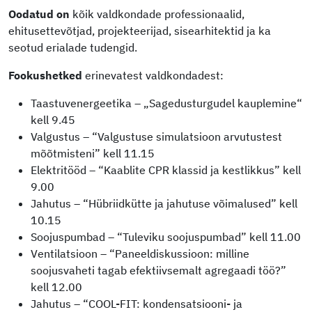
Oodatud on
kõik valdkondade professionaalid,
ehitusettevõtjad, projekteerijad, sisearhitektid ja ka
seotud erialade tudengid.
Fookushetked
erinevatest valdkondadest:
Taastuvenergeetika – „Sagedusturgudel kauplemine“
kell 9.45
Valgustus – “Valgustuse simulatsioon arvutustest
mõõtmisteni” kell 11.15
Elektritööd – “Kaablite CPR klassid ja kestlikkus” kell
9.00
Jahutus – “Hübriidkütte ja jahutuse võimalused” kell
10.15
Soojuspumbad – “Tuleviku soojuspumbad” kell 11.00
Ventilatsioon – “Paneeldiskussioon: milline
soojusvaheti tagab efektiivsemalt agregaadi töö?”
kell 12.00
Jahutus – “COOL-FIT: kondensatsiooni- ja