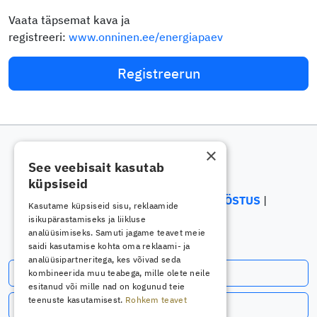
Vaata täpsemat kava ja
registreeri:
www.onninen.ee/energiapaev
Registreerun
×
See veebisait kasutab
küpsiseid
ELEKTRIALA
ELEKTROONIKATÖÖSTUS
Kasutame küpsiseid sisu, reklaamide
ENERGEETIKA
isikupärastamiseks ja liikluse
analüüsimiseks. Samuti jagame teavet meie
saidi kasutamise kohta oma reklaami- ja
analüüsipartneritega, kes võivad seda
Telli uudiskiri
kombineerida muu teabega, mille olete neile
esitanud või mille nad on kogunud teie
teenuste kasutamisest.
Rohkem teavet
Jälgi meid Facebookis