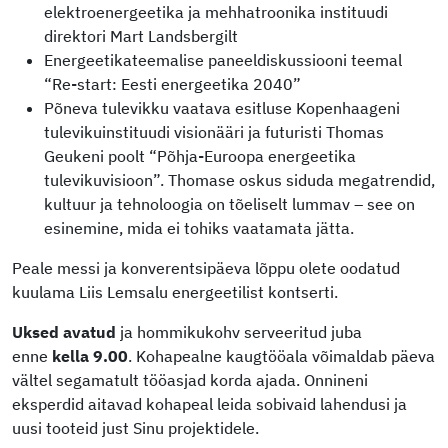
elektroenergeetika ja mehhatroonika instituudi
direktori Mart Landsbergilt
Energeetikateemalise paneeldiskussiooni teemal
“Re-start: Eesti energeetika 2040”
Põneva tulevikku vaatava esitluse Kopenhaageni
tulevikuinstituudi visionääri ja futuristi Thomas
Geukeni poolt “Põhja-Euroopa energeetika
tulevikuvisioon”. Thomase oskus siduda megatrendid,
kultuur ja tehnoloogia on tõeliselt lummav – see on
esinemine, mida ei tohiks vaatamata jätta.
Peale messi ja konverentsipäeva lõppu olete oodatud
kuulama Liis Lemsalu energeetilist kontserti.
Uksed avatud
ja hommikukohv serveeritud juba
enne
kella 9.00
. Kohapealne kaugtööala võimaldab päeva
vältel segamatult tööasjad korda ajada. Onnineni
eksperdid aitavad kohapeal leida sobivaid lahendusi ja
uusi tooteid just Sinu projektidele.