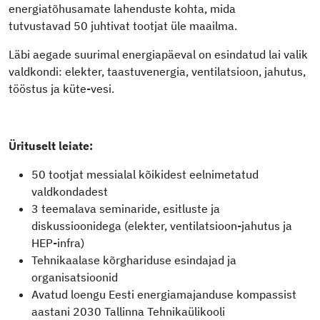
energiatõhusamate lahenduste kohta, mida
tutvustavad 50 juhtivat tootjat üle maailma.
Läbi aegade suurimal energiapäeval on esindatud lai valik
valdkondi: elekter, taastuvenergia, ventilatsioon, jahutus,
tööstus ja küte-vesi.
Ürituselt leiate:
50 tootjat messialal kõikidest eelnimetatud
valdkondadest
3 teemalava seminaride, esitluste ja
diskussioonidega (elekter, ventilatsioon-jahutus ja
HEP-infra)
Tehnikaalase kõrghariduse esindajad ja
organisatsioonid
Avatud loengu Eesti energiamajanduse kompassist
aastani 2030 Tallinna Tehnikaülikooli