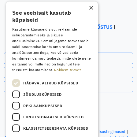
×
See veebisait kasutab
küpsiseid
ELEKTRIALA
ELEKTROONIKATÖÖSTUS
Kasutame küpsiseid sisu, reklaamide
ENERGEETIKA
isikupärastamiseks ja liikluse
analüüsimiseks. Samuti jagame teavet meie
saidi kasutamise kohta oma reklaami- ja
analüüsipartneritega, kes võivad seda
Telli uudiskiri
kombineerida muu teabega, mille olete neile
esitanud või mille nad on kogunud teie
teenuste kasutamisest.
Rohkem teavet
Jälgi meid Facebookis
HÄDAVAJALIKUD KÜPSISED
Jälgi meid LinkedInis
JÕUDLUSKÜPSISED
REKLAAMKÜPSISED
FUNKTSIONAALSED KÜPSISED
© OÜ Spetsialist Meedia, 2026
KLASSIFITSEERIMATA KÜPSISED
Kontakt
Ettevõttest
Kasutustingimused
Privaatsustingimused