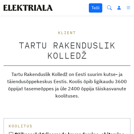
Liigu sisu juurde
Telli
KLIENT
TARTU RAKENDUSLIK
KOLLEDŽ
Tartu Rakenduslik Kolledž on Eesti suurim kutse- ja
täiendusõppekeskus Eestis. Koolis õpib ligikaudu 3600
õppijat tasemeõppes ja üle 2400 õppija täiskasvanute
koolituses.
KOOLITUS