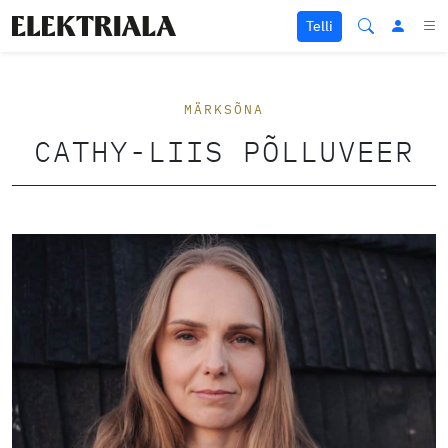
Liigu sisu juurde
Telli
MÄRKSÕNA
CATHY-LIIS PÕLLUVEER