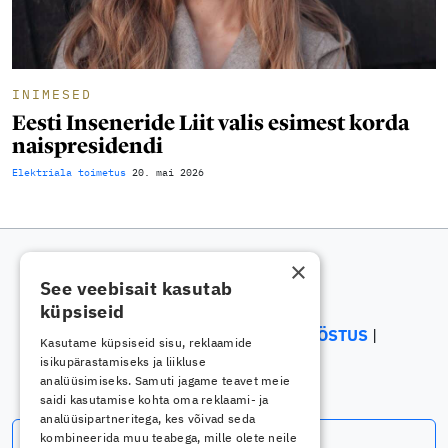
INIMESED
Eesti Inseneride Liit valis esimest korda
naispresidendi
Elektriala toimetus
20. mai 2026
×
See veebisait kasutab
küpsiseid
ELEKTRIALA
ELEKTROONIKATÖÖSTUS
Kasutame küpsiseid sisu, reklaamide
ENERGEETIKA
isikupärastamiseks ja liikluse
analüüsimiseks. Samuti jagame teavet meie
saidi kasutamise kohta oma reklaami- ja
analüüsipartneritega, kes võivad seda
Telli uudiskiri
kombineerida muu teabega, mille olete neile