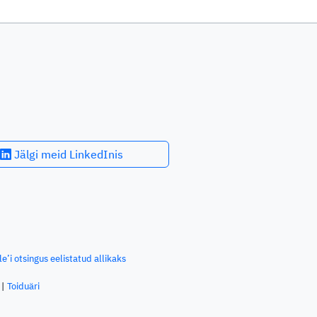
Jälgi meid LinkedInis
e’i otsingus eelistatud allikaks
Toiduäri