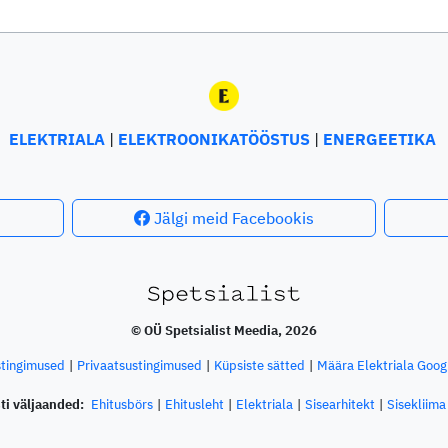
ELEKTRIALA
ELEKTROONIKATÖÖSTUS
ENERGEETIKA
Jälgi meid Facebookis
© OÜ Spetsialist Meedia, 2026
stingimused
Privaatsustingimused
Küpsiste sätted
Määra Elektriala Googl
ti väljaanded:
Ehitusbörs
Ehitusleht
Elektriala
Sisearhitekt
Sisekliima