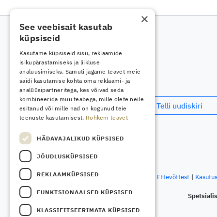
×
See veebisait kasutab
küpsiseid
Kasutame küpsiseid sisu, reklaamide
isikupärastamiseks ja liikluse
analüüsimiseks. Samuti jagame teavet meie
saidi kasutamise kohta oma reklaami- ja
analüüsipartneritega, kes võivad seda
kombineerida muu teabega, mille olete neile
Telli uudiskiri
esitanud või mille nad on kogunud teie
teenuste kasutamisest.
Rohkem teavet
HÄDAVAJALIKUD KÜPSISED
JÕUDLUSKÜPSISED
REKLAAMKÜPSISED
Kontakt
Ettevõttest
Kasutu
FUNKTSIONAALSED KÜPSISED
Spetsialis
KLASSIFITSEERIMATA KÜPSISED