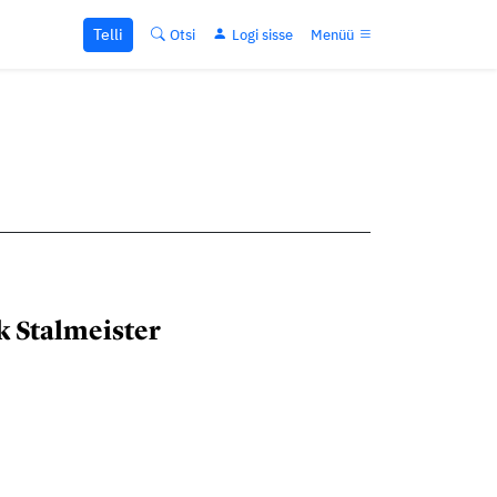
Telli
Otsi
Logi sisse
Menüü
k Stalmeister