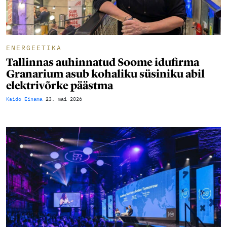
ENERGEETIKA
Tallinnas auhinnatud Soome idufirma
Granarium asub kohaliku süsiniku abil
elektrivõrke päästma
Kaido Einama
23. mai 2026