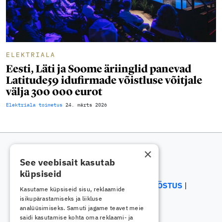
ELEKTRIALA
Eesti, Läti ja Soome äriinglid panevad
Latitude59 idufirmade võistluse võitjale
välja 300 000 eurot
Elektriala toimetus
24. märts 2026
×
See veebisait kasutab
küpsiseid
ELEKTRIALA
ELEKTROONIKATÖÖSTUS
Kasutame küpsiseid sisu, reklaamide
ENERGEETIKA
isikupärastamiseks ja liikluse
analüüsimiseks. Samuti jagame teavet meie
saidi kasutamise kohta oma reklaami- ja