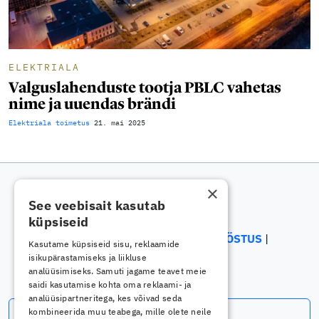
ELEKTRIALA
Valguslahenduste tootja PBLC vahetas
nime ja uuendas brändi
Elektriala toimetus
21. mai 2025
×
See veebisait kasutab
küpsiseid
ELEKTRIALA
ELEKTROONIKATÖÖSTUS
Kasutame küpsiseid sisu, reklaamide
ENERGEETIKA
isikupärastamiseks ja liikluse
analüüsimiseks. Samuti jagame teavet meie
saidi kasutamise kohta oma reklaami- ja
analüüsipartneritega, kes võivad seda
Telli uudiskiri
kombineerida muu teabega, mille olete neile