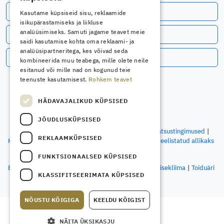
Telli uudiskiri
Kasutame küpsiseid sisu, reklaamide
isikupärastamiseks ja liikluse
analüüsimiseks. Samuti jagame teavet meie
Jälgi meid Facebookis
saidi kasutamise kohta oma reklaami- ja
analüüsipartneritega, kes võivad seda
Jälgi meid LinkedInis
kombineerida muu teabega, mille olete neile
esitanud või mille nad on kogunud teie
teenuste kasutamisest.
Rohkem teavet
HÄDAVAJALIKUD KÜPSISED
© OÜ Spetsialist Meedia, 2026
JÕUDLUSKÜPSISED
Kontakt
Ettevõttest
Kasutustingimused
Privaatsustingimused
REKLAAMKÜPSISED
Küpsiste sätted
Määra Elektriala Google’i otsingus eelistatud allikaks
FUNKTSIONAALSED KÜPSISED
Spetsialisti väljaanded:
Ehitusbörs
Ehitusleht
Elektriala
Sisearhitekt
Sisekliima
Toiduäri
KLASSIFITSEERIMATA KÜPSISED
NÕUSTU KÕIGIGA
KEELDU KÕIGIST
NÄITA ÜKSIKASJU