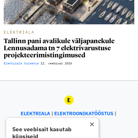
ELEKTRIALA
Tallinn pani avalikule väljapanekule
Lennusadama tn 7 elektrivarustuse
projekteerimistingimused
Elektriala toimetus
12. veebruar 2026
ELEKTRIALA
ELEKTROONIKATÖÖSTUS
ENERGEETIKA
×
See veebisait kasutab
küpsiseid