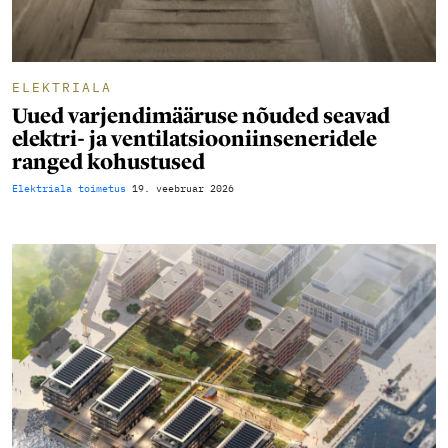
ELEKTRIALA
Uued varjendimääruse nõuded seavad
elektri- ja ventilatsiooniinseneridele
ranged kohustused
Elektriala toimetus
19. veebruar 2026