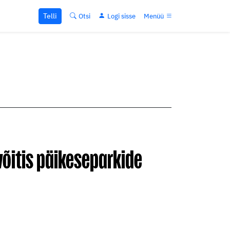
Telli
Otsi
Logi sisse
Menüü
 võitis päikeseparkide