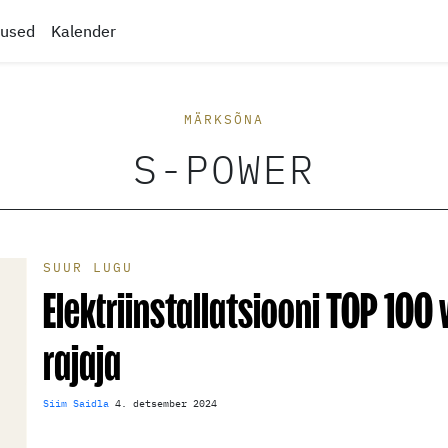
tused
Kalender
MÄRKSÕNA
S-POWER
SUUR LUGU
Elektriinstallatsiooni TOP 100
rajaja
Siim Saidla
4. detsember 2024