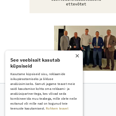
×
See veebisait kasutab
küpsiseid
Kasutame küpsiseid sisu, reklaamide
isikupärastamiseks ja liikluse
analüüsimiseks. Samuti jagame teavet meie
saidi kasutamise kohta oma reklaami- ja
analüüsipartneritega, kes võivad seda
kombineerida muu teabega, mille olete neile
esitanud või mille nad on kogunud teie
teenuste kasutamisest.
Rohkem teavet