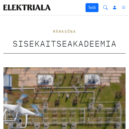
Liigu sisu juurde
Telli
MÄRKSÕNA
SISEKAITSEAKADEEMIA