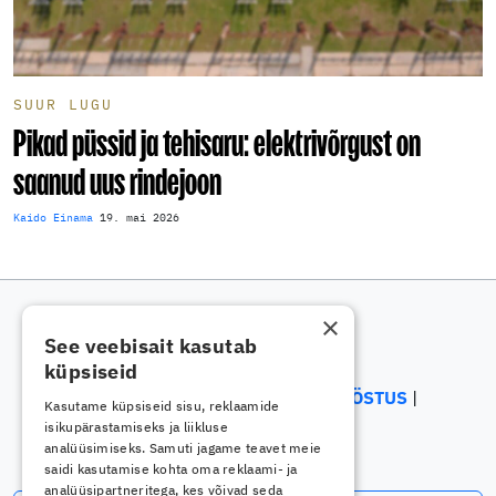
SUUR LUGU
Pikad püssid ja tehisaru: elektrivõrgust on
saanud uus rindejoon
Kaido Einama
19. mai 2026
×
See veebisait kasutab
küpsiseid
ELEKTRIALA
ELEKTROONIKATÖÖSTUS
Kasutame küpsiseid sisu, reklaamide
ENERGEETIKA
isikupärastamiseks ja liikluse
analüüsimiseks. Samuti jagame teavet meie
saidi kasutamise kohta oma reklaami- ja
analüüsipartneritega, kes võivad seda