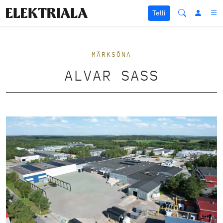
Liigu sisu juurde
Telli
MÄRKSÕNA
ALVAR SASS