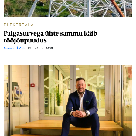
ELEKTRIALA
Palgasurvega ühte sammu käib
tööjõupuudus
Toomas Šalda
13. märts 2025