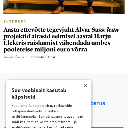
INIMESED
Aasta ettevõtte tegevjuht Alvar Sass:
lean
-
projektid aitasid eelmisel aastal Harju
Elektris raiskamist vähendada umbes
pooleteise miljoni euro võrra
Toomas Šalda
5. detsember 2024
×
See veebisait kasutab
küpsiseid
ELEKTRIALA
ELEKTROONIKATÖÖSTUS
Kasutame küpsiseid sisu, reklaamide
ENERGEETIKA
isikupärastamiseks ja liikluse
analüüsimiseks. Samuti jagame teavet meie
saidi kasutamise kohta oma reklaami- ja
analüüsipartneritega, kes võivad seda