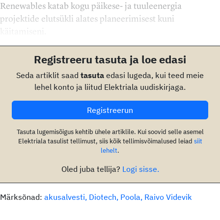
Renewables katab kogu päikese- ja tuuleenergia
projektide elutsükli alates planeerimisest kuni
käitamiseni.
Registreeru tasuta ja loe edasi
Seda artiklit saad
tasuta
edasi lugeda, kui teed meie
lehel konto ja liitud Elektriala uudiskirjaga.
Registreerun
Tasuta lugemisõigus kehtib ühele artiklile. Kui soovid selle asemel
Elektriala tasulist tellimust, siis kõik tellimisvõimalused leiad
siit
lehelt
.
Oled juba tellija?
Logi sisse.
Märksõnad:
akusalvesti
Diotech
Poola
Raivo Videvik