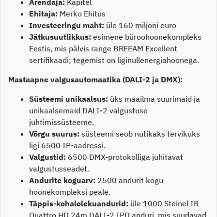
Arendaja:
Kapitel
Ehitaja:
Merko Ehitus
Investeeringu maht:
üle 160 miljoni euro
Jätkusuutlikkus:
esimene büroohoonekompleks
Eestis, mis pälvis range BREEAM Excellent
sertifikaadi; tegemist on liginullenergiahoonega.
Mastaapne valgusautomaatika (DALI-2 ja DMX):
Süsteemi unikaalsus:
üks maailma suurimaid ja
unikaalsemaid DALI-2 valgustuse
juhtimissüsteeme.
Võrgu suurus:
süsteemi seob nutikaks tervikuks
ligi 6500 IP-aadressi.
Valgustid:
6500 DMX-protokolliga juhitavat
valgustusseadet.
Andurite koguarv:
2500 andurit kogu
hoonekompleksi peale.
Täppis-kohalolekuandurid:
üle 1000 Steinel IR
Quattro HD 24m DALI-2 IPD anduri, mis suudavad