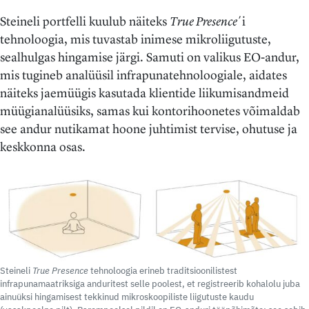
Steineli portfelli kuulub näiteks
True Presence
´i
tehnoloogia, mis tuvastab inimese mikroliigutuste,
sealhulgas hingamise järgi. Samuti on valikus EO-andur,
mis tugineb analüüsil infrapunatehnoloogiale, aidates
näiteks jaemüügis kasutada klientide liikumisandmeid
müügianalüüsiks, samas kui kontorihoonetes võimaldab
see andur nutikamat hoone juhtimist tervise, ohutuse ja
keskkonna osas.
Steineli
True Presence
tehnoloogia erineb traditsioonilistest
infrapunamaatriksiga anduritest selle poolest, et registreerib kohalolu juba
ainuüksi hingamisest tekkinud mikroskoopiliste liigutuste kaudu