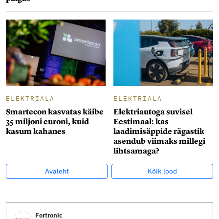
ELEKTRIALA
ELEKTRIALA
Smartecon kasvatas käibe
Elektriautoga suvisel
35 miljoni euroni, kuid
Eestimaal: kas
kasum kahanes
laadimisäppide rägastik
asendub viimaks millegi
lihtsamaga?
Avaleht
Kõik lood
Fortronic