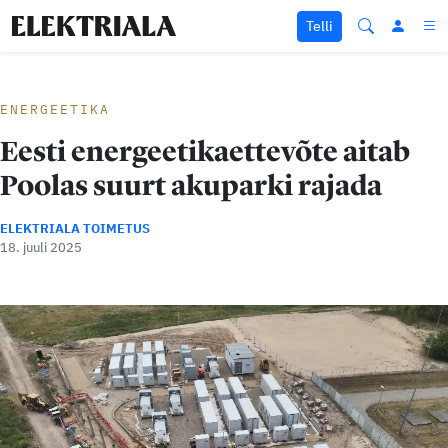
Liigu sisu juurde
Telli
ENERGEETIKA
Eesti energeetikaettevõte aitab
Poolas suurt akuparki rajada
ELEKTRIALA TOIMETUS
18. juuli 2025