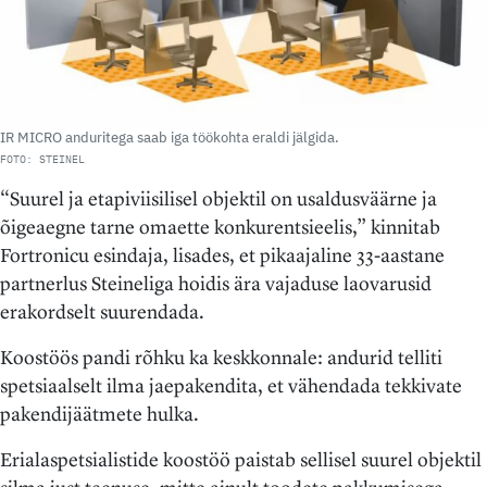
IR MICRO anduritega saab iga töökohta eraldi jälgida.
FOTO: STEINEL
“Suurel ja etapiviisilisel objektil on usaldusväärne ja
õigeaegne tarne omaette konkurentsieelis,” kinnitab
Fortronicu esindaja, lisades, et pikaajaline 33-aastane
partnerlus Steineliga hoidis ära vajaduse laovarusid
erakordselt suurendada.
Koostöös pandi rõhku ka keskkonnale: andurid telliti
spetsiaalselt ilma jaepakendita, et vähendada tekkivate
pakendijäätmete hulka.
Erialaspetsialistide koostöö paistab sellisel suurel objektil