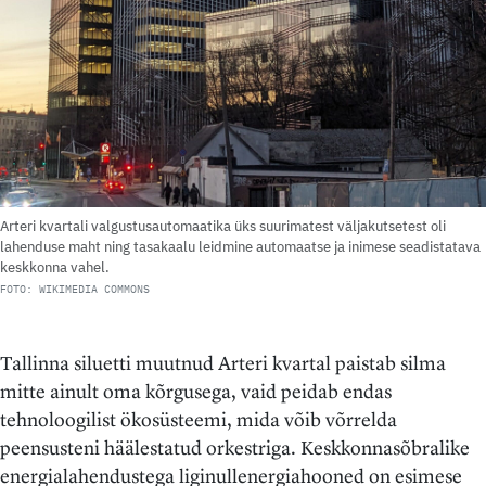
Arteri kvartali valgustusautomaatika üks suurimatest väljakutsetest oli
lahenduse maht ning tasakaalu leidmine automaatse ja inimese seadistatava
keskkonna vahel.
FOTO: WIKIMEDIA COMMONS
Tallinna siluetti muutnud Arteri kvartal paistab silma
mitte ainult oma kõrgusega, vaid peidab endas
tehnoloogilist ökosüsteemi, mida võib võrrelda
peensusteni häälestatud orkestriga. Keskkonnasõbralike
energialahendustega liginullenergiahooned on esimese