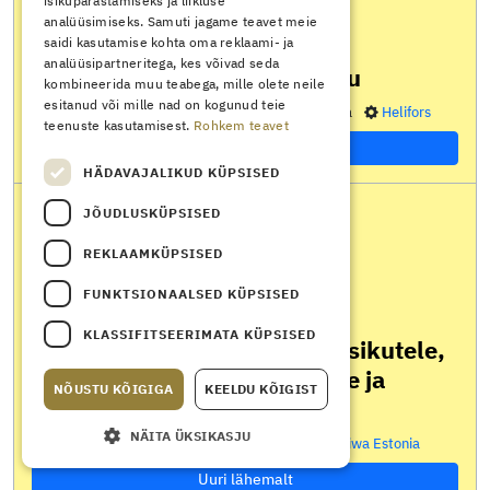
isikupärastamiseks ja liikluse
analüüsimiseks. Samuti jagame teavet meie
saidi kasutamise kohta oma reklaami- ja
ESILETÕSTETUD
analüüsipartneritega, kes võivad seda
Elektriexpo Pärnu
kombineerida muu teabega, mille olete neile
esitanud või mille nad on kogunud teie
avatud kuni
17.09.2026
Pärnu
tasuta
Helifors
teenuste kasutamisest.
Rohkem teavet
Uuri lähemalt
HÄDAVAJALIKUD KÜPSISED
JÕUDLUSKÜPSISED
REKLAAMKÜPSISED
FUNKTSIONAALSED KÜPSISED
ESILETÕSTETUD
KLASSIFITSEERIMATA KÜPSISED
Elektriohutus elektrialaisikutele,
ohuteadlikele isikutele ja
NÕUSTU KÕIGIGA
KEELDU KÕIGIST
tavaisikutele
NÄITA ÜKSIKASJU
28.09.2026
Tallinn
210.80 €
Kiwa Estonia
Uuri lähemalt