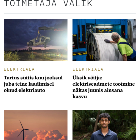
TOIMETAJA VALIK
ELEKTRIALA
ELEKTRIALA
Tartus süttis kuu jooksul
Üksik võitja:
juba teine laadimisel
elektriseadmete tootmine
olnud elektriauto
näitas juunis ainsana
kasvu