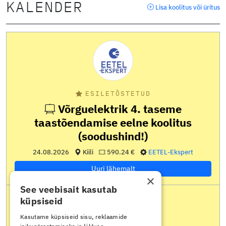
KALENDER
Lisa koolitus või üritus
ESILETÕSTETUD
Võrguelektrik 4. taseme
taastõendamise eelne koolitus
(soodushind!)
24.08.2026
Kiili
590.24 €
EETEL-Ekspert
Uuri lähemalt
×
See veebisait kasutab
küpsiseid
Kasutame küpsiseid sisu, reklaamide