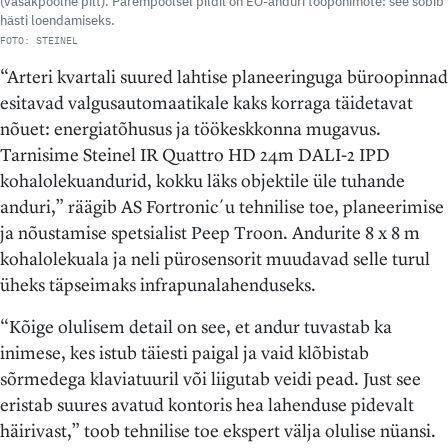
(vasakpoolne pilt). Parempoolsel pildil on EO-anduri tööpõhimõte: see sobib
hästi loendamiseks.
FOTO: STEINEL
“Arteri kvartali suured lahtise planeeringuga büroopinnad
esitavad valgusautomaatikale kaks korraga täidetavat
nõuet: energiatõhusus ja töökeskkonna mugavus.
Tarnisime Steinel IR Quattro HD 24m DALI-2 IPD
kohalolekuandurid, kokku läks objektile üle tuhande
anduri,” räägib AS Fortronic´u tehnilise toe, planeerimise
ja nõustamise spetsialist Peep Troon. Andurite 8 x 8 m
kohalolekuala ja neli pürosensorit muudavad selle turul
üheks täpseimaks infrapunalahenduseks.
“Kõige olulisem detail on see, et andur tuvastab ka
inimese, kes istub täiesti paigal ja vaid klõbistab
sõrmedega klaviatuuril või liigutab veidi pead. Just see
eristab suures avatud kontoris hea lahenduse pidevalt
häirivast,” toob tehnilise toe ekspert välja olulise nüansi.