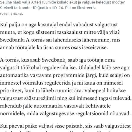
Selline näeb välja Arteri ruumide kohalolekut ja valguse heledust mõõtev
Steineli tark andur IR Quattro HD-24. Pilt on illustreeriv.
FOTO: STEINEL
Kui palju on aga kasutajal endal vabadust valgustust
muuta, et kogu süsteemi tasakaalust mitte välja viia?
Swedbanki A-tornis sai lahenduseks lähenemine, mis
annab töötajale ka üsna suures osas iseseisvuse.
A-tornis, kus asub Swedbank, saab iga töötaja oma
valgustit töökohal reguleerida ise. Üldaladel käib see aga
automaatika vastavate programmide järgi, kuid sealgi on
inimestel võimalus reguleerida ja nii kaua on inimesel
prioriteet, kuni ta läheb ruumist ära. Vahepeal hoitakse
valgustust säästurežiimil ning kui inimesed tagasi tulevad,
rakendub jälle automaatika vastavalt kehtivatele
normidele, mida valgustugevuse regulatsioonid nõuavad.
Kui päeval päike väljast sisse paistab, siis saab valgustitest