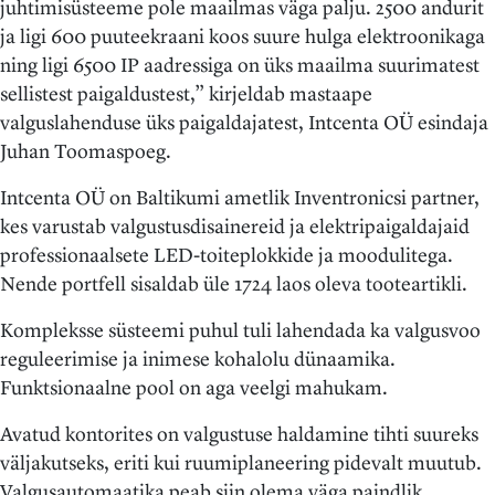
juhtimisüsteeme pole maailmas väga palju. 2500 andurit
ja ligi 600 puuteekraani koos suure hulga elektroonikaga
ning ligi 6500 IP aadressiga on üks maailma suurimatest
sellistest paigaldustest,” kirjeldab mastaape
valguslahenduse üks paigaldajatest, Intcenta OÜ esindaja
Juhan Toomaspoeg.
Intcenta OÜ on Baltikumi ametlik Inventronicsi partner,
kes varustab valgustusdisainereid ja elektripaigaldajaid
professionaalsete LED-toiteplokkide ja moodulitega.
Nende portfell sisaldab üle 1724 laos oleva tooteartikli.
Kompleksse süsteemi puhul tuli lahendada ka valgusvoo
reguleerimise ja inimese kohalolu dünaamika.
Funktsionaalne pool on aga veelgi mahukam.
Avatud kontorites on valgustuse haldamine tihti suureks
väljakutseks, eriti kui ruumiplaneering pidevalt muutub.
Valgusautomaatika peab siin olema väga paindlik.