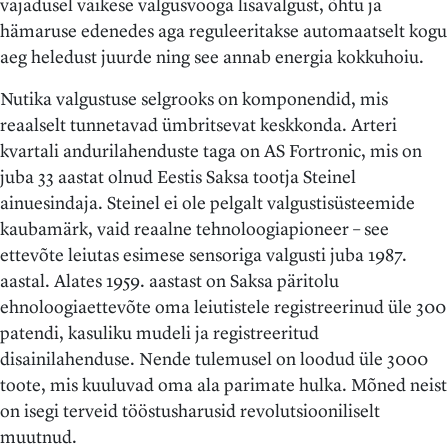
vajadusel väikese valgusvooga lisavalgust, õhtu ja
hämaruse edenedes aga reguleeritakse automaatselt kogu
aeg heledust juurde ning see annab energia kokkuhoiu.
Nutika valgustuse selgrooks on komponendid, mis
reaalselt tunnetavad ümbritsevat keskkonda. Arteri
kvartali andurilahenduste taga on AS Fortronic, mis on
juba 33 aastat olnud Eestis Saksa tootja Steinel
ainuesindaja. Steinel ei ole pelgalt valgustisüsteemide
kaubamärk, vaid reaalne tehnoloogiapioneer – see
ettevõte leiutas esimese sensoriga valgusti juba 1987.
aastal. Alates 1959. aastast on Saksa päritolu
ehnoloogiaettevõte oma leiutistele registreerinud üle 300
patendi, kasuliku mudeli ja registreeritud
disainilahenduse. Nende tulemusel on loodud üle 3000
toote, mis kuuluvad oma ala parimate hulka. Mõned neist
on isegi terveid tööstusharusid revolutsiooniliselt
muutnud.