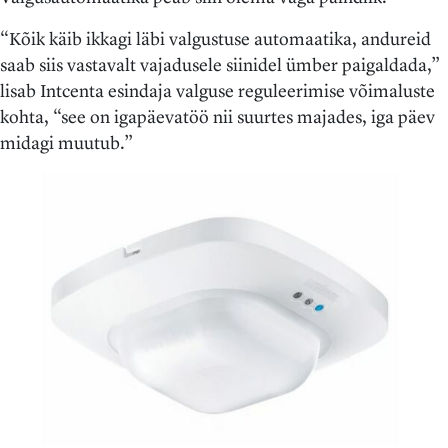
“Kõik käib ikkagi läbi valgustuse automaatika, andureid
saab siis vastavalt vajadusele siinidel ümber paigaldada,”
lisab Intcenta esindaja valguse reguleerimise võimaluste
kohta, “see on igapäevatöö nii suurtes majades, iga päev
midagi muutub.”