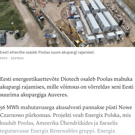
Eesti ettevõte osaleb Poolas suure akupargi rajamisel.
FOTO: DIOTECH
Eesti energeetikaettevõte Diotech osaleb Poolas mahuka
akupargi rajamises, mille võimsus on võrreldav seni Eesti
suurima akupargiga Auveres.
56 MWh mahutavusega akusalvesti pannakse püsti Nowe
Czarnowo piirkonnas. Projekti veab Energix Polska, mis
kuulub Poolas, Ameerika Ühendriikides ja Iisraelis
tegutsevasse Energix Renewables gruppi. Energix