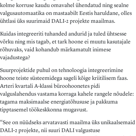
kolme korruse kaudu omavahel ühendatud ning sealne
valgusautomaatika on mastaabilt Eestis haruldane, olles
ühtlasi üks suurimaid DALI-2 projekte maailmas.
Kuidas integreeriti tuhanded andurid ja tuled ühtsesse
võrku ning mis tagab, et tark hoone ei muutu kasutajale
rõhuvaks, vaid kohandub märkamatult inimese
vajadustega?
Suurprojektide puhul on tehnoloogia integreerimine
hoone teiste süsteemidega sageli kõige kriitilisem faas.
Arteri kvartali A-klassi büroohoonetes pidi
valguslahendus vastama korraga kahele rangele nõudele:
tagama maksimaalse energiatõhususe ja pakkuma
tipptasemel töökeskkonna mugavust.
“See on nüüdseks arvatavasti maailma üks unikaalsemaid
DALI-2 projekte, nii suuri DALI valgustuse