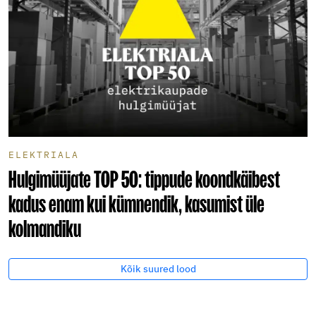
ELEKTRIALA
Hulgimüüjate TOP 50: tippude koondkäibest
kadus enam kui kümnendik, kasumist üle
kolmandiku
Kõik suured lood