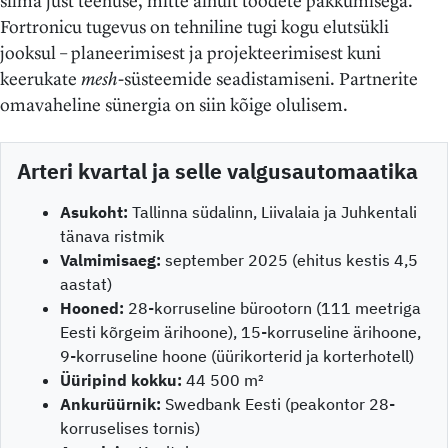
silma just teenuse, mitte ainult toodete pakkumisega.
Fortronicu tugevus on tehniline tugi kogu elutsükli
jooksul – planeerimisest ja projekteerimisest kuni
keerukate
mesh
-süsteemide seadistamiseni. Partnerite
omavaheline sünergia on siin kõige olulisem.
Arteri kvartal ja selle valgusautomaatika
Asukoht:
Tallinna südalinn, Liivalaia ja Juhkentali
tänava ristmik
Valmimisaeg:
september 2025 (ehitus kestis 4,5
aastat)
Hooned:
28-korruseline bürootorn (111 meetriga
Eesti kõrgeim ärihoone), 15-korruseline ärihoone,
9-korruseline hoone (üürikorterid ja korterhotell)
Üüripind kokku:
44 500 m²
Ankurüürnik:
Swedbank Eesti (peakontor 28-
korruselises tornis)