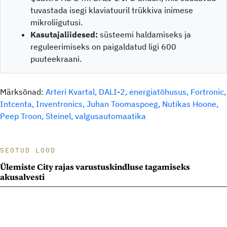
tuvastada isegi klaviatuuril trükkiva inimese
mikroliigutusi.
Kasutajaliidesed:
süsteemi haldamiseks ja
reguleerimiseks on paigaldatud ligi 600
puuteekraani.
Märksõnad:
Arteri Kvartal
DALI-2
energiatõhusus
Fortronic
Intcenta
Inventronics
Juhan Toomaspoeg
Nutikas Hoone
Peep Troon
Steinel
valgusautomaatika
SEOTUD LOOD
Uus lugu laetud: Arteri kvartal sai Fortronicu abiga maailma
Ülemiste City rajas varustuskindluse tagamiseks
akusalvesti