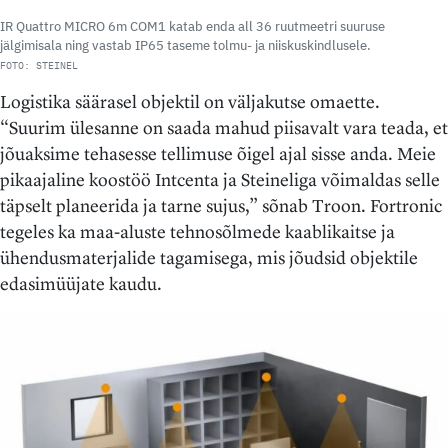
IR Quattro MICRO 6m COM1 katab enda all 36 ruutmeetri suuruse
jälgimisala ning vastab IP65 taseme tolmu- ja niiskuskindlusele.
FOTO: STEINEL
Logistika säärasel objektil on väljakutse omaette.
“Suurim ülesanne on saada mahud piisavalt vara teada, et
jõuaksime tehasesse tellimuse õigel ajal sisse anda. Meie
pikaajaline koostöö Intcenta ja Steineliga võimaldas selle
täpselt planeerida ja tarne sujus,” sõnab Troon. Fortronic
tegeles ka maa-aluste tehnosõlmede kaablikaitse ja
ühendusmaterjalide tagamisega, mis jõudsid objektile
edasimüüjate kaudu.