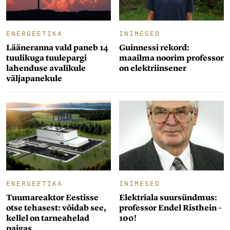
ENERGEETIKA
INIMESED
Lääneranna vald paneb 14
Guinnessi rekord:
tuulikuga tuulepargi
maailma noorim professor
lahenduse avalikule
on elektriinsener
väljapanekule
ENERGEETIKA
INIMESED
Tuumareaktor Eestisse
Elektriala suursündmus:
otse tehasest: võidab see,
professor Endel Risthein –
kellel on tarneahelad
100!
paigas