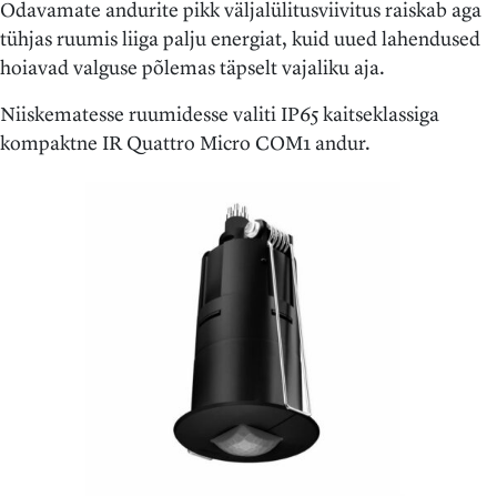
Odavamate andurite pikk väljalülitusviivitus raiskab aga
tühjas ruumis liiga palju energiat, kuid uued lahendused
hoiavad valguse põlemas täpselt vajaliku aja.
Niiskematesse ruumidesse valiti IP65 kaitseklassiga
kompaktne IR Quattro Micro COM1 andur.