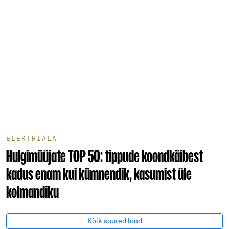
ELEKTRIALA
Hulgimüüjate TOP 50: tippude koondkäibest
kadus enam kui kümnendik, kasumist üle
kolmandiku
Kõik suured lood