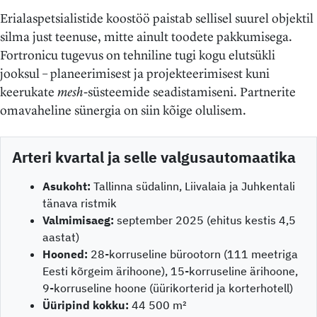
Erialaspetsialistide koostöö paistab sellisel suurel objektil
silma just teenuse, mitte ainult toodete pakkumisega.
Fortronicu tugevus on tehniline tugi kogu elutsükli
jooksul – planeerimisest ja projekteerimisest kuni
keerukate
mesh
-süsteemide seadistamiseni. Partnerite
omavaheline sünergia on siin kõige olulisem.
Arteri kvartal ja selle valgusautomaatika
Asukoht:
Tallinna südalinn, Liivalaia ja Juhkentali
tänava ristmik
Valmimisaeg:
september 2025 (ehitus kestis 4,5
aastat)
Hooned:
28-korruseline bürootorn (111 meetriga
Eesti kõrgeim ärihoone), 15-korruseline ärihoone,
9-korruseline hoone (üürikorterid ja korterhotell)
Üüripind kokku:
44 500 m²