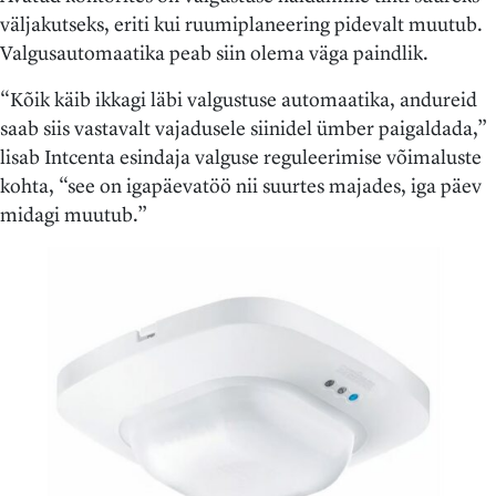
väljakutseks, eriti kui ruumiplaneering pidevalt muutub.
Valgusautomaatika peab siin olema väga paindlik.
“Kõik käib ikkagi läbi valgustuse automaatika, andureid
saab siis vastavalt vajadusele siinidel ümber paigaldada,”
lisab Intcenta esindaja valguse reguleerimise võimaluste
kohta, “see on igapäevatöö nii suurtes majades, iga päev
midagi muutub.”