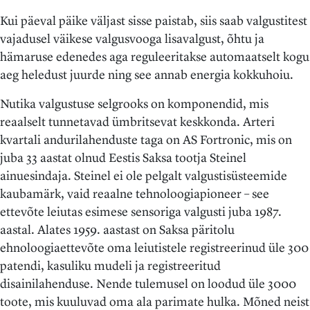
Kui päeval päike väljast sisse paistab, siis saab valgustitest
vajadusel väikese valgusvooga lisavalgust, õhtu ja
hämaruse edenedes aga reguleeritakse automaatselt kogu
aeg heledust juurde ning see annab energia kokkuhoiu.
Nutika valgustuse selgrooks on komponendid, mis
reaalselt tunnetavad ümbritsevat keskkonda. Arteri
kvartali andurilahenduste taga on AS Fortronic, mis on
juba 33 aastat olnud Eestis Saksa tootja Steinel
ainuesindaja. Steinel ei ole pelgalt valgustisüsteemide
kaubamärk, vaid reaalne tehnoloogiapioneer – see
ettevõte leiutas esimese sensoriga valgusti juba 1987.
aastal. Alates 1959. aastast on Saksa päritolu
ehnoloogiaettevõte oma leiutistele registreerinud üle 300
patendi, kasuliku mudeli ja registreeritud
disainilahenduse. Nende tulemusel on loodud üle 3000
toote, mis kuuluvad oma ala parimate hulka. Mõned neist