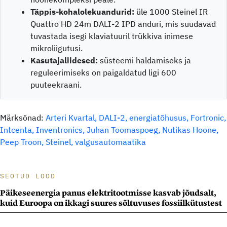
Täppis-kohalolekuandurid:
üle 1000 Steinel IR
Quattro HD 24m DALI-2 IPD anduri, mis suudavad
tuvastada isegi klaviatuuril trükkiva inimese
mikroliigutusi.
Kasutajaliidesed:
süsteemi haldamiseks ja
reguleerimiseks on paigaldatud ligi 600
puuteekraani.
Märksõnad:
Arteri Kvartal
DALI-2
energiatõhusus
Fortronic
Intcenta
Inventronics
Juhan Toomaspoeg
Nutikas Hoone
Peep Troon
Steinel
valgusautomaatika
SEOTUD LOOD
Uus lugu laetud: Arteri kvartal sai Fortronicu abiga maailma
Päikeseenergia panus elektritootmisse kasvab jõudsalt,
kuid Euroopa on ikkagi suures sõltuvuses fossiilkütustest