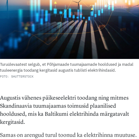
Turuülevaatest selgub, et Põhjamaade tuumajaamade hooldused ja madal
tuuleenergia toodang kergitasid augustis tublisti elektrihindasid.
FOTO: SHUTTERSTOCK
Augustis vähenes päikeseelektri toodang ning mitmes
Skandinaavia tuumajaamas toimusid plaanilised
hooldused, mis ka Baltikumi elektrihinda märgatavalt
kergitasid.
Samas on arengud turul toonud ka elektrihinna muutuse.