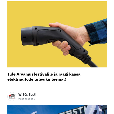
Tule Arvamusfestivalile ja räägi kaasa
elektriautode tuleviku teemal!
W.EG. Eesti
Partnersisu