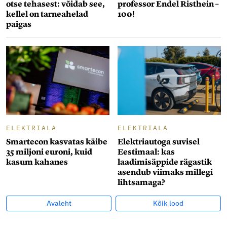
otse tehasest: võidab see,
professor Endel Risthein –
kellel on tarneahelad
100!
paigas
ELEKTRIALA
ELEKTRIALA
Smartecon kasvatas käibe
Elektriautoga suvisel
35 miljoni euroni, kuid
Eestimaal: kas
kasum kahanes
laadimisäppide rägastik
asendub viimaks millegi
lihtsamaga?
Avaleht
Kõik lood