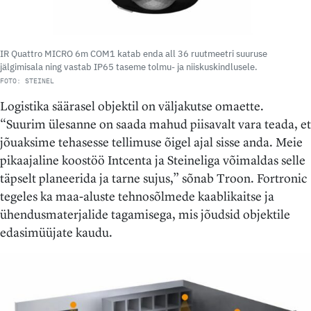
IR Quattro MICRO 6m COM1 katab enda all 36 ruutmeetri suuruse
jälgimisala ning vastab IP65 taseme tolmu- ja niiskuskindlusele.
FOTO: STEINEL
Logistika säärasel objektil on väljakutse omaette.
“Suurim ülesanne on saada mahud piisavalt vara teada, et
jõuaksime tehasesse tellimuse õigel ajal sisse anda. Meie
pikaajaline koostöö Intcenta ja Steineliga võimaldas selle
täpselt planeerida ja tarne sujus,” sõnab Troon. Fortronic
tegeles ka maa-aluste tehnosõlmede kaablikaitse ja
ühendusmaterjalide tagamisega, mis jõudsid objektile
edasimüüjate kaudu.