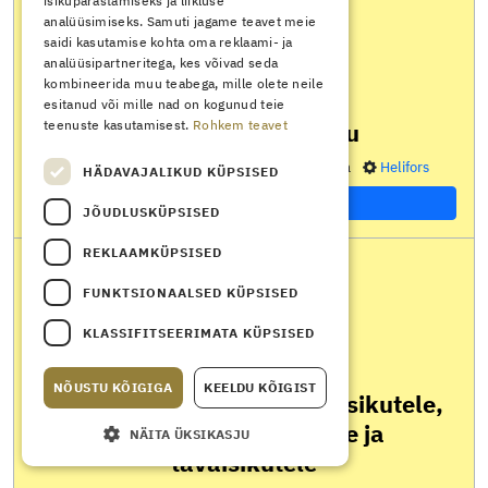
isikupärastamiseks ja liikluse
analüüsimiseks. Samuti jagame teavet meie
saidi kasutamise kohta oma reklaami- ja
analüüsipartneritega, kes võivad seda
kombineerida muu teabega, mille olete neile
ESILETÕSTETUD
esitanud või mille nad on kogunud teie
teenuste kasutamisest.
Rohkem teavet
Elektriexpo Pärnu
avatud kuni
17.09.2026
Pärnu
tasuta
Helifors
HÄDAVAJALIKUD KÜPSISED
Uuri lähemalt
JÕUDLUSKÜPSISED
REKLAAMKÜPSISED
FUNKTSIONAALSED KÜPSISED
KLASSIFITSEERIMATA KÜPSISED
ESILETÕSTETUD
NÕUSTU KÕIGIGA
KEELDU KÕIGIST
Elektriohutus elektrialaisikutele,
ohuteadlikele isikutele ja
NÄITA ÜKSIKASJU
tavaisikutele