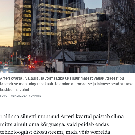
Arteri kvartali valgustusautomaatika üks suurimatest väljakutsetest oli
lahenduse maht ning tasakaalu leidmine automaatse ja inimese seadistatava
keskkonna vahel.
FOTO: WIKIMEDIA COMMONS
Tallinna siluetti muutnud Arteri kvartal paistab silma
mitte ainult oma kõrgusega, vaid peidab endas
tehnoloogilist ökosüsteemi, mida võib võrrelda