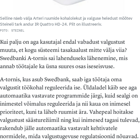
Selline näeb välja Arteri ruumide kohalolekut ja valguse heledust mõõtev
Steineli tark andur IR Quattro HD-24. Pilt on illustreeriv.
FOTO: STEINEL
Kui palju on aga kasutajal endal vabadust valgustust
muuta, et kogu süsteemi tasakaalust mitte välja viia?
Swedbanki A-tornis sai lahenduseks lähenemine, mis
annab töötajale ka üsna suures osas iseseisvuse.
A-tornis, kus asub Swedbank, saab iga töötaja oma
valgustit töökohal reguleerida ise. Üldaladel käib see aga
automaatika vastavate programmide järgi, kuid sealgi on
inimestel võimalus reguleerida ja nii kaua on inimesel
prioriteet, kuni ta läheb ruumist ära. Vahepeal hoitakse
valgustust säästurežiimil ning kui inimesed tagasi tulevad,
rakendub jälle automaatika vastavalt kehtivatele
normidele, mida valgustugevuse regulatsioonid nõuavad.