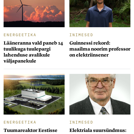
ENERGEETIKA
INIMESED
Lääneranna vald paneb 14
Guinnessi rekord:
tuulikuga tuulepargi
maailma noorim professor
lahenduse avalikule
on elektriinsener
väljapanekule
ENERGEETIKA
INIMESED
Tuumareaktor Eestisse
Elektriala suursündmus: