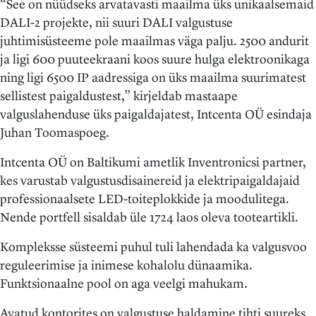
“See on nüüdseks arvatavasti maailma üks unikaalsemaid
DALI-2 projekte, nii suuri DALI valgustuse
juhtimisüsteeme pole maailmas väga palju. 2500 andurit
ja ligi 600 puuteekraani koos suure hulga elektroonikaga
ning ligi 6500 IP aadressiga on üks maailma suurimatest
sellistest paigaldustest,” kirjeldab mastaape
valguslahenduse üks paigaldajatest, Intcenta OÜ esindaja
Juhan Toomaspoeg.
Intcenta OÜ on Baltikumi ametlik Inventronicsi partner,
kes varustab valgustusdisainereid ja elektripaigaldajaid
professionaalsete LED-toiteplokkide ja moodulitega.
Nende portfell sisaldab üle 1724 laos oleva tooteartikli.
Kompleksse süsteemi puhul tuli lahendada ka valgusvoo
reguleerimise ja inimese kohalolu dünaamika.
Funktsionaalne pool on aga veelgi mahukam.
Avatud kontorites on valgustuse haldamine tihti suureks