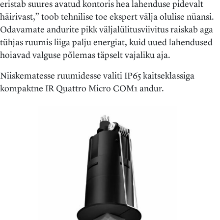
eristab suures avatud kontoris hea lahenduse pidevalt
häirivast,” toob tehnilise toe ekspert välja olulise nüansi.
Odavamate andurite pikk väljalülitusviivitus raiskab aga
tühjas ruumis liiga palju energiat, kuid uued lahendused
hoiavad valguse põlemas täpselt vajaliku aja.
Niiskematesse ruumidesse valiti IP65 kaitseklassiga
kompaktne IR Quattro Micro COM1 andur.