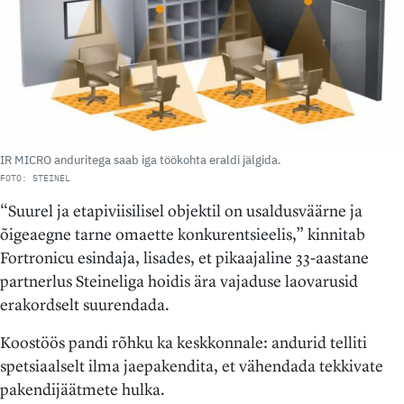
IR MICRO anduritega saab iga töökohta eraldi jälgida.
FOTO: STEINEL
“Suurel ja etapiviisilisel objektil on usaldusväärne ja
õigeaegne tarne omaette konkurentsieelis,” kinnitab
Fortronicu esindaja, lisades, et pikaajaline 33-aastane
partnerlus Steineliga hoidis ära vajaduse laovarusid
erakordselt suurendada.
Koostöös pandi rõhku ka keskkonnale: andurid telliti
spetsiaalselt ilma jaepakendita, et vähendada tekkivate
pakendijäätmete hulka.