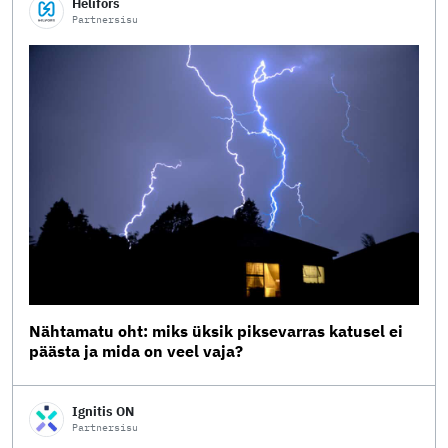
Helifors
Partnersisu
Nähtamatu oht: miks üksik piksevarras katusel ei
päästa ja mida on veel vaja?
Ignitis ON
Partnersisu