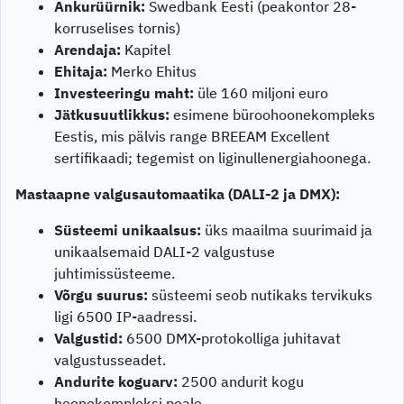
Ankurüürnik:
Swedbank Eesti (peakontor 28-
korruselises tornis)
Arendaja:
Kapitel
Ehitaja:
Merko Ehitus
Investeeringu maht:
üle 160 miljoni euro
Jätkusuutlikkus:
esimene büroohoonekompleks
Eestis, mis pälvis range BREEAM Excellent
sertifikaadi; tegemist on liginullenergiahoonega.
Mastaapne valgusautomaatika (DALI-2 ja DMX):
Süsteemi unikaalsus:
üks maailma suurimaid ja
unikaalsemaid DALI-2 valgustuse
juhtimissüsteeme.
Võrgu suurus:
süsteemi seob nutikaks tervikuks
ligi 6500 IP-aadressi.
Valgustid:
6500 DMX-protokolliga juhitavat
valgustusseadet.
Andurite koguarv:
2500 andurit kogu
hoonekompleksi peale.