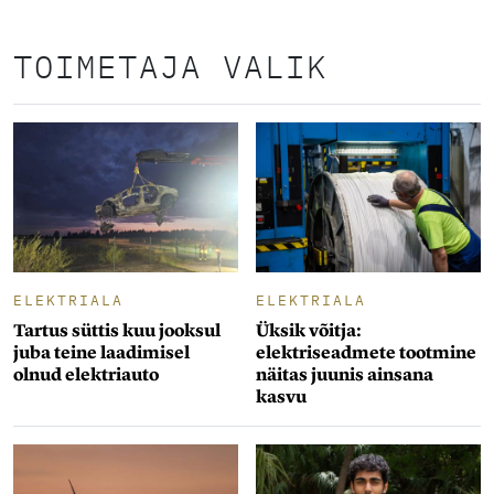
TOIMETAJA VALIK
ELEKTRIALA
ELEKTRIALA
Tartus süttis kuu jooksul
Üksik võitja:
juba teine laadimisel
elektriseadmete tootmine
olnud elektriauto
näitas juunis ainsana
kasvu