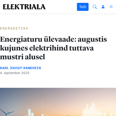
Liigu sisu juurde
Telli
ENERGEETIKA
Energiaturu ülevaade: augustis
kujunes elektrihind tuttava
mustri alusel
KARL JOOSEP RANDVEER
4. september 2025