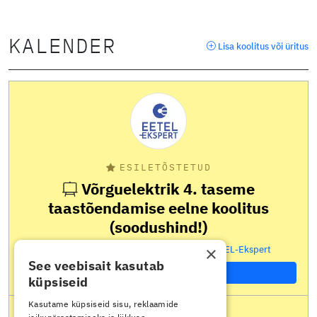
KALENDER
Lisa koolitus või üritus
ESILETÕSTETUD
Võrguelektrik 4. taseme
taastõendamise eelne koolitus
(soodushind!)
×
24.08.2026
Kiili
590.24 €
EETEL-Ekspert
See veebisait kasutab
Uuri lähemalt
küpsiseid
Kasutame küpsiseid sisu, reklaamide