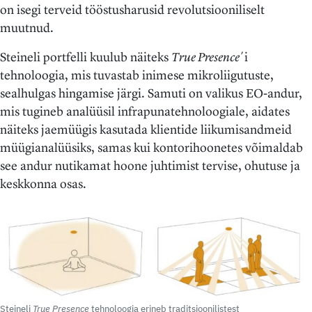
on isegi terveid tööstusharusid revolutsiooniliselt
muutnud.
Steineli portfelli kuulub näiteks
True Presence
´i
tehnoloogia, mis tuvastab inimese mikroliigutuste,
sealhulgas hingamise järgi. Samuti on valikus EO-andur,
mis tugineb analüüsil infrapunatehnoloogiale, aidates
näiteks jaemüügis kasutada klientide liikumisandmeid
müügianalüüsiks, samas kui kontorihoonetes võimaldab
see andur nutikamat hoone juhtimist tervise, ohutuse ja
keskkonna osas.
Steineli
True Presence
tehnoloogia erineb traditsioonilistest