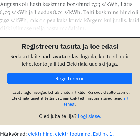
Augustis oli Eesti keskmine börsihind 7,73 s/kWh, Lätis
8,03 s/kWh ja Leedus 8,01 s/kWh. Balti keskmine hind oli
7,92 s/kWh, mis on pea kaks korda kõrgem kui juulis, kuid
siiski viimase nelja aasta madalaim.
Registreeru tasuta ja loe edasi
Seda artiklit saad
tasuta
edasi lugeda, kui teed meie
lehel konto ja liitud Elektriala uudiskirjaga.
Registreerun
Tasuta lugemisõigus kehtib ühele artiklile. Kui soovid selle asemel
Elektriala tasulist tellimust, siis kõik tellimisvõimalused leiad
siit
lehelt
.
Oled juba tellija?
Logi sisse.
Märksõnad:
elektrihind
elektritootmine
Estlink 1