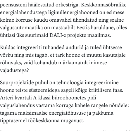
peensusteni häälestatud orkestriga. Keskkonnasõbralike
energialahendustega liginullenergiahooned on esimese
kolme korruse kaudu omavahel ühendatud ning sealne
valgusautomaatika on mastaabilt Eestis haruldane, olles
ühtlasi üks suurimaid DALI-2 projekte maailmas.
Kuidas integreeriti tuhanded andurid ja tuled ühtsesse
võrku ning mis tagab, et tark hoone ei muutu kasutajale
rõhuvaks, vaid kohandub märkamatult inimese
vajadustega?
Suurprojektide puhul on tehnoloogia integreerimine
hoone teiste süsteemidega sageli kõige kriitilisem faas.
Arteri kvartali A-klassi büroohoonetes pidi
valguslahendus vastama korraga kahele rangele nõudele:
tagama maksimaalse energiatõhususe ja pakkuma
tipptasemel töökeskkonna mugavust.