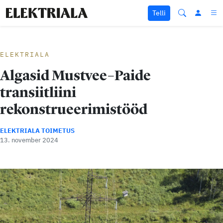
Liigu sisu juurde
Telli
ELEKTRIALA
Algasid Mustvee–Paide
transiitliini
rekonstrueerimistööd
ELEKTRIALA TOIMETUS
13. november 2024