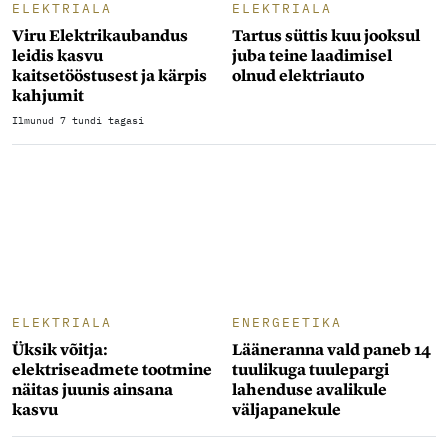
ELEKTRIALA
ELEKTRIALA
Viru Elektrikaubandus
Tartus süttis kuu jooksul
leidis kasvu
juba teine laadimisel
kaitsetööstusest ja kärpis
olnud elektriauto
kahjumit
Ilmunud 7 tundi tagasi
ELEKTRIALA
ENERGEETIKA
Üksik võitja:
Lääneranna vald paneb 14
elektriseadmete tootmine
tuulikuga tuulepargi
näitas juunis ainsana
lahenduse avalikule
kasvu
väljapanekule