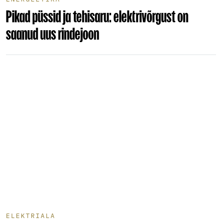
Pikad püssid ja tehisaru: elektrivõrgust on
saanud uus rindejoon
ELEKTRIALA