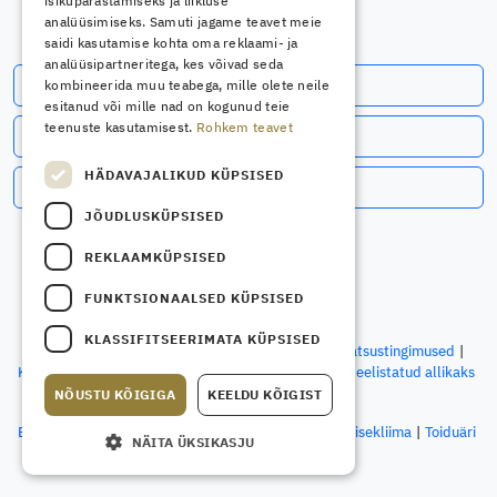
isikupärastamiseks ja liikluse
analüüsimiseks. Samuti jagame teavet meie
saidi kasutamise kohta oma reklaami- ja
analüüsipartneritega, kes võivad seda
Telli uudiskiri
kombineerida muu teabega, mille olete neile
esitanud või mille nad on kogunud teie
teenuste kasutamisest.
Rohkem teavet
Jälgi meid Facebookis
HÄDAVAJALIKUD KÜPSISED
Jälgi meid LinkedInis
JÕUDLUSKÜPSISED
REKLAAMKÜPSISED
FUNKTSIONAALSED KÜPSISED
© OÜ Spetsialist Meedia, 2026
KLASSIFITSEERIMATA KÜPSISED
Kontakt
Ettevõttest
Kasutustingimused
Privaatsustingimused
Küpsiste sätted
Määra Elektriala Google’i otsingus eelistatud allikaks
NÕUSTU KÕIGIGA
KEELDU KÕIGIST
Spetsialisti väljaanded:
Ehitusbörs
Ehitusleht
Elektriala
Sisearhitekt
Sisekliima
Toiduäri
NÄITA ÜKSIKASJU