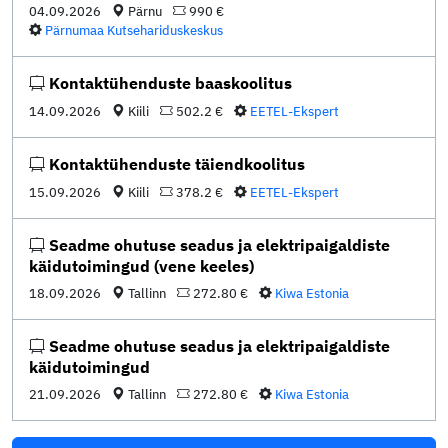
04.09.2026
Pärnu
990 €
Pärnumaa Kutsehariduskeskus
Kontaktühenduste baaskoolitus
14.09.2026
Kiili
502.2 €
EETEL-Ekspert
Kontaktühenduste täiendkoolitus
15.09.2026
Kiili
378.2 €
EETEL-Ekspert
Seadme ohutuse seadus ja elektripaigaldiste
käidutoimingud (vene keeles)
18.09.2026
Tallinn
272.80 €
Kiwa Estonia
Seadme ohutuse seadus ja elektripaigaldiste
käidutoimingud
21.09.2026
Tallinn
272.80 €
Kiwa Estonia