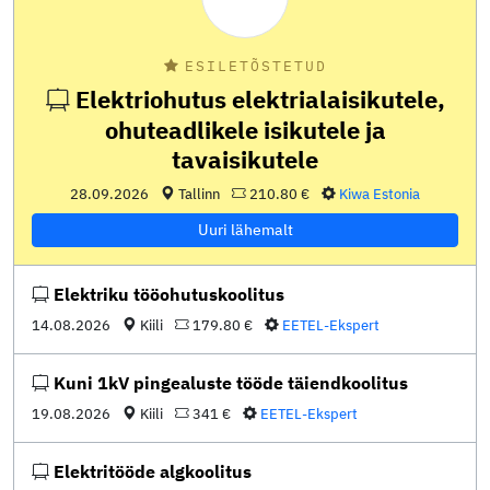
ESILETÕSTETUD
Elektriohutus elektrialaisikutele,
ohuteadlikele isikutele ja
tavaisikutele
28.09.2026
Tallinn
210.80 €
Kiwa Estonia
Uuri lähemalt
Elektriku tööohutuskoolitus
14.08.2026
Kiili
179.80 €
EETEL-Ekspert
Kuni 1kV pingealuste tööde täiendkoolitus
19.08.2026
Kiili
341 €
EETEL-Ekspert
Elektritööde algkoolitus