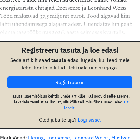
energiataristu ehitajad Enersense ja Leonhard Weiss.
Tööd maksavad 37,5 miljonit eurot. Tööd algavad liini
lahti ühendamisega alajaamadest. Uuendatav liin peab
olema taas töökorras 2026. aasta esimeses kvartalis.
Registreeru tasuta ja loe edasi
Seda artiklit saad
tasuta
edasi lugeda, kui teed meie
lehel konto ja liitud Elektriala uudiskirjaga.
Registreerun
Tasuta lugemisõigus kehtib ühele artiklile. Kui soovid selle asemel
Elektriala tasulist tellimust, siis kõik tellimisvõimalused leiad
siit
lehelt
.
Oled juba tellija?
Logi sisse.
Märksõnad:
Elering
Enersense
Leonhard Weiss
Mustvee-