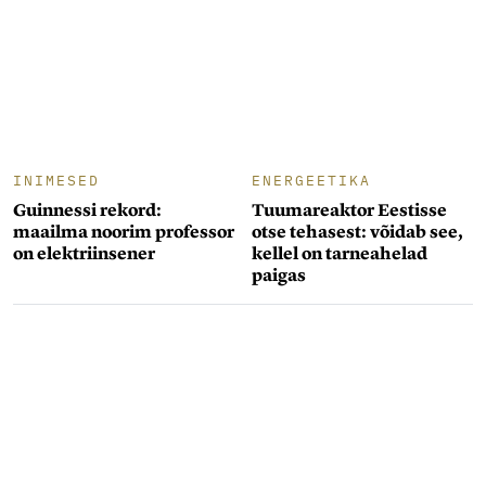
INIMESED
ENERGEETIKA
Guinnessi rekord:
Tuumareaktor Eestisse
maailma noorim professor
otse tehasest: võidab see,
on elektriinsener
kellel on tarneahelad
paigas