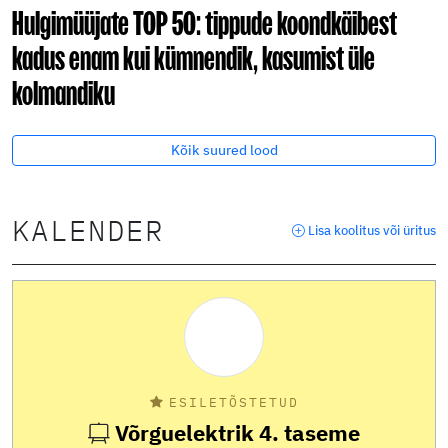
Hulgimüüjate TOP 50: tippude koondkäibest
kadus enam kui kümnendik, kasumist üle
kolmandiku
Kõik suured lood
KALENDER
Lisa koolitus või üritus
ESILETÕSTETUD
Võrguelektrik 4. taseme