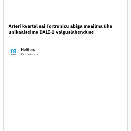
Arteri kvartal sai Fortronicu abiga maailma ühe
unikaalseima DALI-2 valguslahenduse
Helifors
Partnersisu