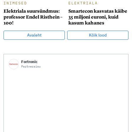
INIMESED
ELEKTRIALA
Elektriala suursündmus:
Smartecon kasvatas käibe
professor Endel Risthein –
35 miljoni euroni, kuid
100!
kasum kahanes
Avaleht
Kõik lood
Fortronic
Partnersisu