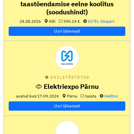
taastõendamise eelne koolitus
(soodushind!)
24.08.2026
Kiili
590.24 €
EETEL-Ekspert
Uuri lähemalt
ESILETÕSTETUD
Elektriexpo Pärnu
avatud kuni
17.09.2026
Pärnu
tasuta
Helifors
Uuri lähemalt