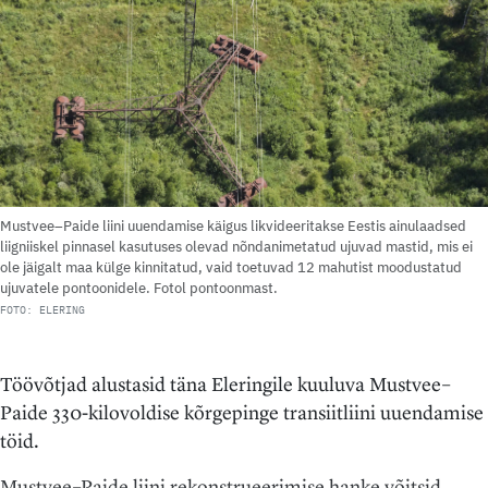
Mustvee–Paide liini uuendamise käigus likvideeritakse Eestis ainulaadsed
liigniiskel pinnasel kasutuses olevad nõndanimetatud ujuvad mastid, mis ei
ole jäigalt maa külge kinnitatud, vaid toetuvad 12 mahutist moodustatud
ujuvatele pontoonidele. Fotol pontoonmast.
FOTO: ELERING
Töövõtjad alustasid täna Eleringile kuuluva Mustvee–
Paide 330-kilovoldise kõrgepinge transiitliini uuendamise
töid.
Mustvee–Paide liini rekonstrueerimise hanke võitsid