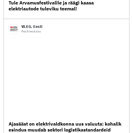
Tule Arvamusfestivalile ja räägi kaasa
elektriautode tuleviku teemal!
W.EG. Eesti
Partnersisu
Ajasääst on elektrivaldkonna uus valuuta: kohalik
esindus muudab sektori logistikastandardeid